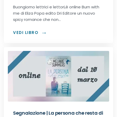
Romance Regency
Buongiorno lettrici e lettori,è online Burn with
me di Eliza Popa edito Dri Editore un nuovo
Royal romance
spicy romance che non…
VEDI LIBRO
Second-Chance romance
Sport romance
Spy romance
Step romance
Young Adult
Fantasy
Segnalazione | La persona che resta di