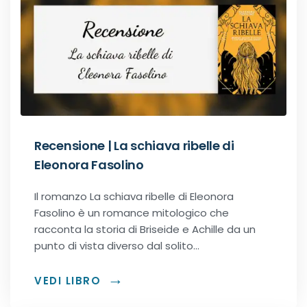
Dark romance
Erotic romance
Forbidden Romance
Mafia romance
Recensione | La schiava ribelle di
Eleonora Fasolino
Medical romance
Il romanzo La schiava ribelle di Eleonora
MM romance
Fasolino è un romance mitologico che
racconta la storia di Briseide e Achille da un
punto di vista diverso dal solito…
Music Romance
VEDI LIBRO
New adult