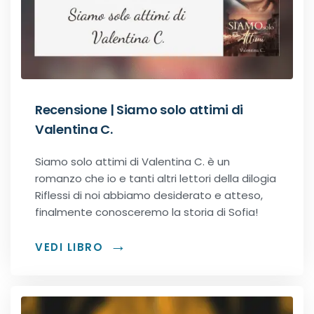
Recensioni Narrativa
Classici
Recensione | Siamo solo attimi di
Valentina C.
Romance
Siamo solo attimi di Valentina C. è un
romanzo che io e tanti altri lettori della dilogia
Age-gap romance
Riflessi di noi abbiamo desiderato e atteso,
finalmente conosceremo la storia di Sofia!
Bikers romance
VEDI LIBRO
Chick-Lit
Contemporary Romance