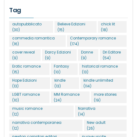
Tag
autopubblicato
Believe Edizioni
chick lit
(30)
(15)
(18)
commedia romantica
Contemporary romance
(16)
(174)
cover reveal
Darcy Edizioni
Donne
Dri Editore
(9)
(9)
(9)
(54)
Erotic romance
Fantasy
historical romance
(15)
(10)
(13)
Hope Edizioni
kindle
kindle unlimited
(13)
(13)
(114)
LGBT romance
MM Romance
more stories
(10)
(24)
(19)
music romance
Narrativa
(12)
(14)
narrativa contemporanea
New adult
(12)
(26)
newton compton editori
nuove uscite