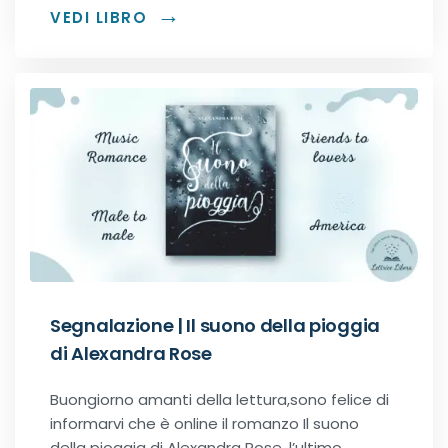
Romance Regency
VEDI LIBRO
Royal romance
Second-Chance romance
Sport romance
Spy romance
Step romance
Segnalazione | Il suono della pioggia
Young Adult
di Alexandra Rose
Buongiorno amanti della lettura,sono felice di
Fantasy
informarvi che è online il romanzo Il suono
della pioggia di Alexandra Rose, l’ultimo…