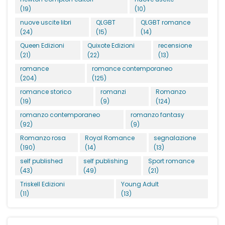
(19)
(10)
nuove uscite libri
QLGBT
QLGBT romance
(24)
(15)
(14)
Queen Edizioni
Quixote Edizioni
recensione
(21)
(22)
(13)
romance
romance contemporaneo
(204)
(125)
romance storico
romanzi
Romanzo
(19)
(9)
(124)
romanzo contemporaneo
romanzo fantasy
(92)
(9)
Romanzo rosa
Royal Romance
segnalazione
(190)
(14)
(13)
self published
self publishing
Sport romance
(43)
(49)
(21)
Triskell Edizioni
Young Adult
(11)
(13)