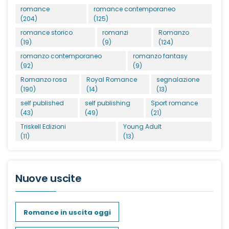
romance
romance contemporaneo
(204)
(125)
romance storico
romanzi
Romanzo
(19)
(9)
(124)
romanzo contemporaneo
romanzo fantasy
(92)
(9)
Romanzo rosa
Royal Romance
segnalazione
(190)
(14)
(13)
self published
self publishing
Sport romance
(43)
(49)
(21)
Triskell Edizioni
Young Adult
(11)
(13)
Nuove uscite
Romance in uscita oggi