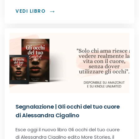
Dark romance
VEDI LIBRO
Erotic romance
Forbidden Romance
Mafia romance
Medical romance
MM romance
Segnalazione | Gli occhi del tuo cuore
Music Romance
di Alessandra Cigalino
Esce oggi il nuovo libro Gli occhi del tuo cuore
New adult
di Alessandra Cigalino edito More Stories, il