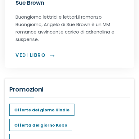
Sue Brown
Urban Fantasy
Buongiorno lettrici e lettori,Il romanzo
Gialli
Buongiorno, Angelo di Sue Brown è un MM
romance avvincente carico di adrenalina e
Narrativa
suspense.
Narrativa contemporanea
VEDI LIBRO
Romanzi di formazione
Promozioni
Thriller
Offerte del giorno Kindle
Offerta del giorno Kobo