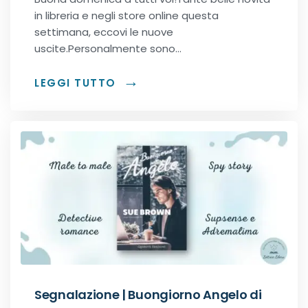
Romance Regency
in libreria e negli store online questa
settimana, eccovi le nuove
uscite.Personalmente sono…
Royal romance
LEGGI TUTTO
Second-Chance romance
Sport romance
Spy romance
Step romance
Young Adult
Fantasy
Segnalazione | Buongiorno Angelo di