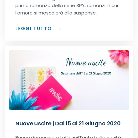
primo romanzo della serie SPY, romanzi in cui
Office romance
l’amore si mescolerà alla suspense.
Paranormal romance
LEGGI TUTTO
Police Romance
QLGBT romance
Romance Contemporanei
Romance Distopici
Romance StoricI
Nuove uscite | Dal 15 al 21 Giugno 2020
Romance vittoriani
Buona domenica a tutti voi!Tante belle novità