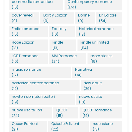
commedia romantica
Contemporary romance
(16)
(174)
cover reveal
Darcy Edizioni
Donne
Dri Editore
(9)
(9)
(9)
(54)
Erotic romance
Fantasy
historical romance
(15)
(10)
(13)
Hope Edizioni
kindle
kindle unlimited
(13)
(13)
(114)
LGBT romance
MM Romance
more stories
(10)
(24)
(19)
music romance
Narrativa
(12)
(14)
narrativa contemporanea
New adult
(12)
(26)
newton compton editori
nuove uscite
(19)
(10)
nuove uscite libri
QLGBT
QLGBT romance
(24)
(15)
(14)
Queen Edizioni
Quixote Edizioni
recensione
(21)
(22)
(13)