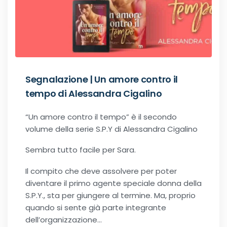
Recensioni Narrativa
Classici
Segnalazione | Un amore contro il
tempo di Alessandra Cigalino
Romance
“Un amore contro il tempo” è il secondo
volume della serie S.P.Y di Alessandra Cigalino
Age-gap romance
Sembra tutto facile per Sara.
Bikers romance
Il compito che deve assolvere per poter
diventare il primo agente speciale donna della
Chick-Lit
S.P.Y., sta per giungere al termine. Ma, proprio
quando si sente già parte integrante
Contemporary Romance
dell’organizzazione…