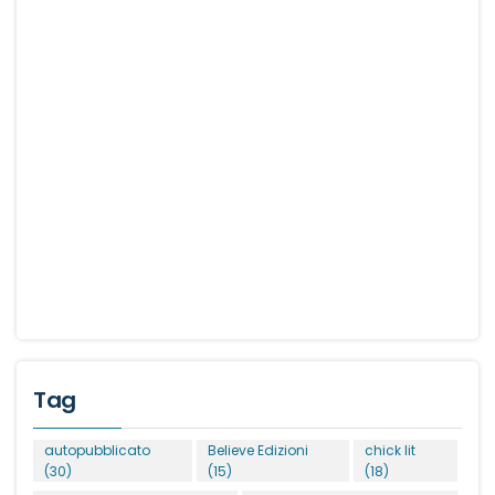
Tag
autopubblicato
Believe Edizioni
chick lit
(30)
(15)
(18)