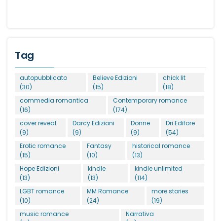
Tag
autopubblicato
Believe Edizioni
chick lit
(30)
(15)
(18)
commedia romantica
Contemporary romance
(16)
(174)
cover reveal
Darcy Edizioni
Donne
Dri Editore
(9)
(9)
(9)
(54)
Erotic romance
Fantasy
historical romance
(15)
(10)
(13)
Hope Edizioni
kindle
kindle unlimited
(13)
(13)
(114)
LGBT romance
MM Romance
more stories
(10)
(24)
(19)
music romance
Narrativa