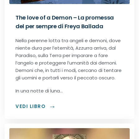
Urban Fantasy
The love of a Demon – La promessa
Gialli
del per sempre di Freya Ballada
Narrativa
Nella perenne lotta tra angeli e demoni, dove
niente dura per l’eternità, Azzurra arriva, dal
Narrativa contemporanea
Paradiso, sulla Terra per imparare a fare
l’angelo e proteggere l’umanità dai demoni.
Demoni che, in tutti i modi, cercano di tentare
Romanzi di formazione
gli uomini e portarli verso il peccato oscuro.
Thriller
In una notte di luna…
VEDI LIBRO