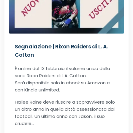
Recensioni Narrativa
Classici
Segnalazione | Rixon Raiders di L. A.
Cotton
Romance
È online dal 13 febbraio il volume unico della
serie Rixon Raiders di L.A. Cotton.
Age-gap romance
Sarà disponibile solo in ebook su Amazon e
con Kindle unlimited.
Bikers romance
Hailee Raine deve riuscire a sopravvivere solo
un altro anno in quella città ossessionata dal
Chick-Lit
football. Un ultimo anno con Jason, il suo
crudele…
Contemporary Romance