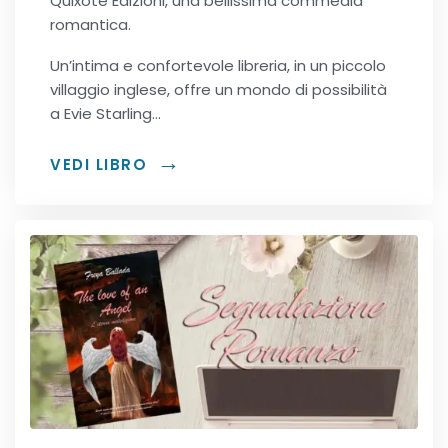
Quixote Edizioni, una bellissima commedia
romantica.
Office romance
Un’intima e confortevole libreria, in un piccolo
Paranormal romance
villaggio inglese, offre un mondo di possibilità
a Evie Starling…
Police Romance
VEDI LIBRO
QLGBT romance
Romance Contemporanei
Romance Distopici
Romance StoricI
Romance vittoriani