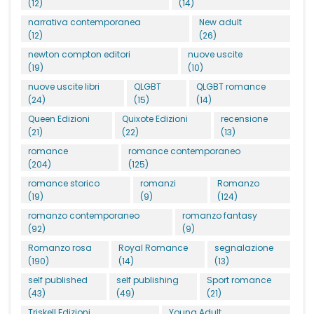
(12)
(14)
narrativa contemporanea
New adult
(12)
(26)
newton compton editori
nuove uscite
(19)
(10)
nuove uscite libri
QLGBT
QLGBT romance
(24)
(15)
(14)
Queen Edizioni
Quixote Edizioni
recensione
(21)
(22)
(13)
romance
romance contemporaneo
(204)
(125)
romance storico
romanzi
Romanzo
(19)
(9)
(124)
romanzo contemporaneo
romanzo fantasy
(92)
(9)
Romanzo rosa
Royal Romance
segnalazione
(190)
(14)
(13)
self published
self publishing
Sport romance
(43)
(49)
(21)
Triskell Edizioni
Young Adult