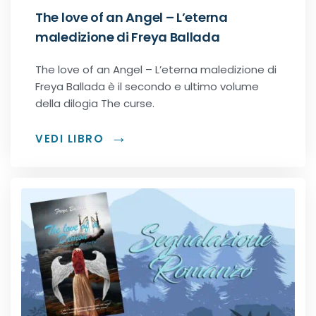
Romance Regency
The love of an Angel – L’eterna
maledizione di Freya Ballada
Royal romance
The love of an Angel – L’eterna maledizione di
Freya Ballada è il secondo e ultimo volume
Second-Chance romance
della dilogia The curse.
Sport romance
VEDI LIBRO
Spy romance
Step romance
Young Adult
Fantasy