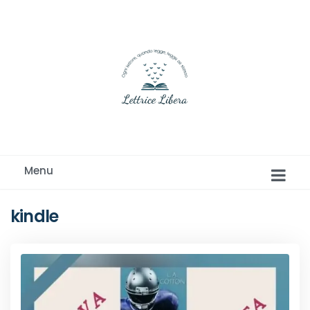
Ogni lettore, quando legge, legge se stesso
Menu
kindle
Romance e Romanzi rosa