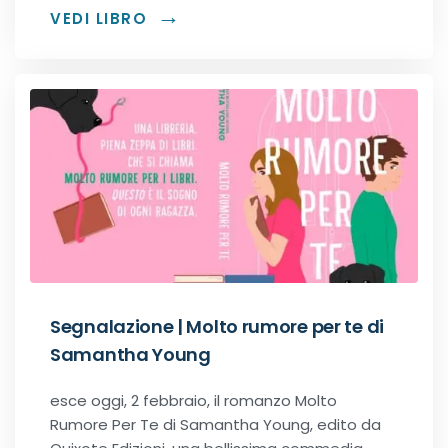
VEDI LIBRO
Dark romance
Erotic romance
Forbidden Romance
Mafia romance
Medical romance
MM romance
Segnalazione | Molto rumore per te di
Samantha Young
Music Romance
esce oggi, 2 febbraio, il romanzo Molto
New adult
Rumore Per Te di Samantha Young, edito da