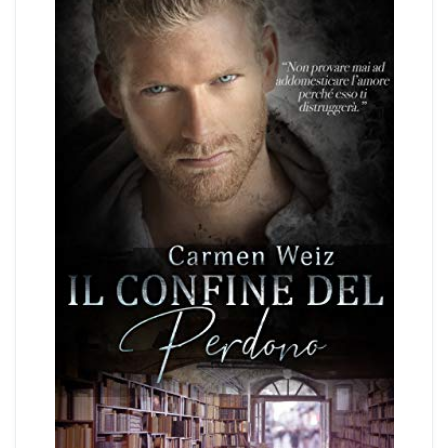
Office romance
Paranormal romance
Police Romance
QLGBT romance
Romance Contemporanei
Romance Distopici
Romance StoricI
Romance vittoriani