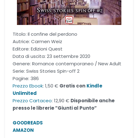
Romance Regency
Royal romance
Titolo: Il confine del perdono
Second-Chance romance
Autrice: Carmen Weiz
Editore: Edizioni Quest
Sport romance
Data di uscita: 23 settembre 2020
Genere: Romance contemporaneo / New Adult
Serie: Swiss Stories Spin-off 2
Spy romance
Pagine: 386
Prezzo Ebook
: 1,50 €
Gratis con
Kindle
Step romance
Unlimited
Prezzo Cartaceo
: 12,90 €
Disponibile anche
Young Adult
presso le librerie ”Giunti al Punto”
GOODREADS
Fantasy
AMAZON