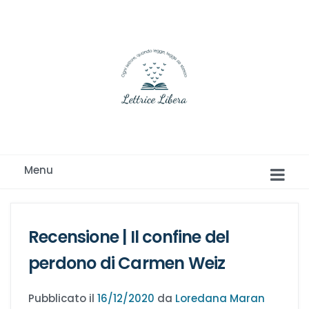
Ogni lettore, quando legge, legge se stesso
Menu
Recensione | Il confine del
perdono di Carmen Weiz
Romance e Romanzi rosa
Pubblicato il
16/12/2020
da
Loredana Maran