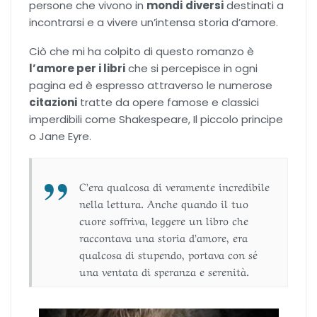
persone che vivono in
mondi
diversi
destinati a
incontrarsi e a vivere un’intensa storia d’amore.
Dark romance
Ciò che mi ha colpito di questo romanzo è
Erotic romance
l’amore per i libri
che si percepisce in ogni
pagina ed è espresso attraverso le numerose
Forbidden Romance
citazioni
tratte da opere famose e classici
imperdibili come Shakespeare, Il piccolo principe
o Jane Eyre.
Mafia romance
Medical romance
C’era qualcosa di veramente incredibile
nella lettura. Anche quando il tuo
MM romance
cuore soffriva, leggere un libro che
raccontava una storia d’amore, era
qualcosa di stupendo, portava con sé
Music Romance
una ventata di speranza e serenità.
New adult