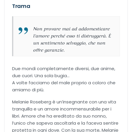
Urban Fantasy
Trama
Gialli
Non provare mai ad addomesticare
Narrativa
l’amore perché esso ti distruggerà. È
un sentimento selvaggio, che non
offre garanzie.
Narrativa contemporanea
Romanzi di formazione
Due mondi completamente diversi, due anime,
due cuori. Una sola bugia…
A volte facciamo del male proprio a coloro che
Thriller
amiamo di più.
Melanie Roseberg è un’insegnante con una vita
tranquilla e un amore incommensurabile per i
libri. Amore che ha ereditato da suo nonno,
l’unico che sapeva ascoltarla e la faceva sentire
protetta in ogni dove. Con la sua morte, Melanie