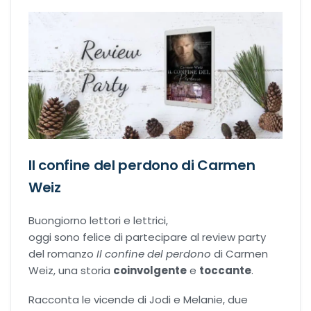
Recensioni Narrativa
Classici
Romance
Il confine del perdono di Carmen
Age-gap romance
Weiz
Bikers romance
Buongiorno lettori e lettrici,
oggi sono felice di partecipare al review party
del romanzo
Il confine del perdono
di Carmen
Chick-Lit
Weiz, una storia
coinvolgente
e
toccante
.
Contemporary Romance
Racconta le vicende di Jodi e Melanie, due