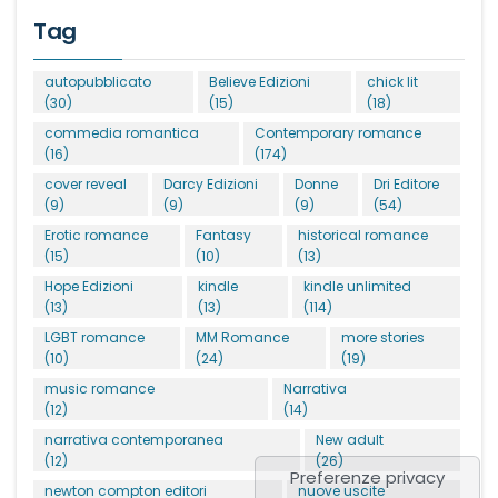
Tag
autopubblicato
Believe Edizioni
chick lit
(30)
(15)
(18)
commedia romantica
Contemporary romance
(16)
(174)
cover reveal
Darcy Edizioni
Donne
Dri Editore
(9)
(9)
(9)
(54)
Erotic romance
Fantasy
historical romance
(15)
(10)
(13)
Hope Edizioni
kindle
kindle unlimited
(13)
(13)
(114)
LGBT romance
MM Romance
more stories
(10)
(24)
(19)
music romance
Narrativa
(12)
(14)
narrativa contemporanea
New adult
(12)
(26)
newton compton editori
nuove uscite