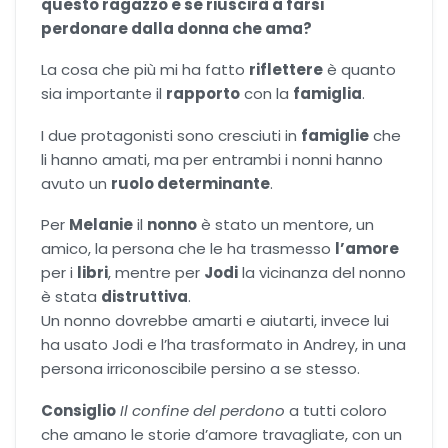
questo ragazzo e se riuscirà a farsi
perdonare dalla donna che ama?
La cosa che più mi ha fatto
riflettere
è quanto
sia importante il
rapporto
con la
famiglia
.
I due protagonisti sono cresciuti in
famiglie
che
li hanno amati, ma per entrambi i nonni hanno
avuto un
ruolo determinante
.
Per
Melanie
il
nonno
è stato un mentore, un
amico, la persona che le ha trasmesso
l’amore
per i
libri
, mentre per
Jodi
la vicinanza del nonno
è stata
distruttiva
.
Un nonno dovrebbe amarti e aiutarti, invece lui
ha usato Jodi e l’ha trasformato in Andrey, in una
persona irriconoscibile persino a se stesso.
Consiglio
Il confine del perdono
a tutti coloro
che amano le storie d’amore travagliate, con un