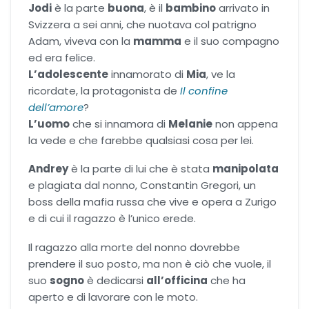
Jodi
è la parte
buona
, è il
bambino
arrivato in
Svizzera a sei anni, che nuotava col patrigno
Adam, viveva con la
mamma
e il suo compagno
ed era felice.
L’adolescente
innamorato di
Mia
, ve la
ricordate, la protagonista de
Il confine
dell’amore
?
L’uomo
che si innamora di
Melanie
non appena
la vede e che farebbe qualsiasi cosa per lei.
Andrey
è la parte di lui che è stata
manipolata
e plagiata dal nonno, Constantin Gregori, un
boss della mafia russa che vive e opera a Zurigo
e di cui il ragazzo è l’unico erede.
Il ragazzo alla morte del nonno dovrebbe
prendere il suo posto, ma non è ciò che vuole, il
suo
sogno
è dedicarsi
all’officina
che ha
aperto e di lavorare con le moto.