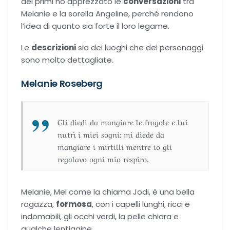
dei primi ho apprezzato le
conversazioni
tra
Melanie e la sorella Angeline, perché rendono
l’idea di quanto sia forte il loro legame.
Le
descrizioni
sia dei luoghi che dei personaggi
sono molto dettagliate.
Melanie Roseberg
Gli diedi da mangiare le fragole e lui
nutrì i miei sogni: mi diede da
mangiare i mirtilli mentre io gli
regalavo ogni mio respiro.
Melanie, Mel come la chiama Jodi, è una bella
ragazza,
formosa
, con i capelli lunghi, ricci e
indomabili, gli occhi verdi, la pelle chiara e
qualche lentiggine.