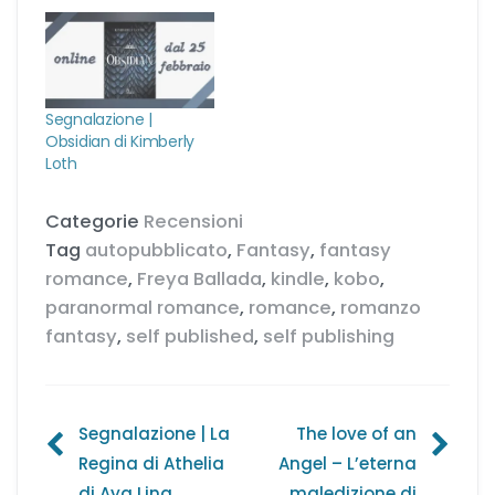
Segnalazione |
Obsidian di Kimberly
Loth
Categorie
Recensioni
Tag
autopubblicato
,
Fantasy
,
fantasy
romance
,
Freya Ballada
,
kindle
,
kobo
,
paranormal romance
,
romance
,
romanzo
fantasy
,
self published
,
self publishing
Navigazione
Segnalazione | La
The love of an
Regina di Athelia
Angel – L’eterna
articoli
di Aya Ling
maledizione di