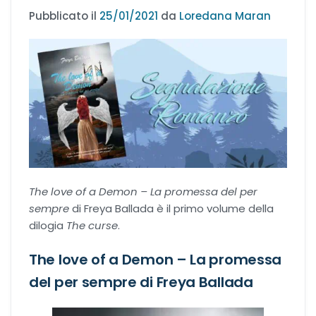
Pubblicato il
25/01/2021
da
Loredana Maran
Recensioni Narrativa
Classici
Romance
Age-gap romance
The love of a Demon – La promessa del per
sempre
di Freya Ballada è il primo volume della
Bikers romance
dilogia
The curse
.
The love of a Demon – La promessa
Chick-Lit
del per sempre di Freya Ballada
Contemporary Romance