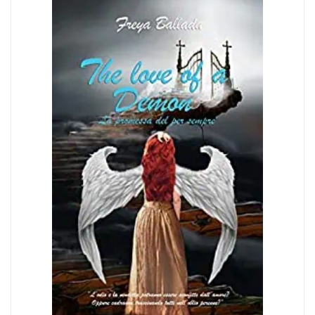
Dark romance
Erotic romance
Forbidden Romance
Mafia romance
Medical romance
MM romance
Music Romance
New adult