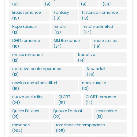
(9)
(9)
(9)
(54)
Erotic romance
Fantasy
historical romance
(15)
(10)
(13)
Hope Edizioni
kindle
kindle unlimited
(13)
(13)
(114)
LGBT romance
MM Romance
more stories
(10)
(24)
(19)
music romance
Narrativa
(12)
(14)
narrativa contemporanea
New adult
(12)
(26)
newton compton editori
nuove uscite
(19)
(10)
nuove uscite libri
QLGBT
QLGBT romance
(24)
(15)
(14)
Queen Edizioni
Quixote Edizioni
recensione
(21)
(22)
(13)
romance
romance contemporaneo
(204)
(125)