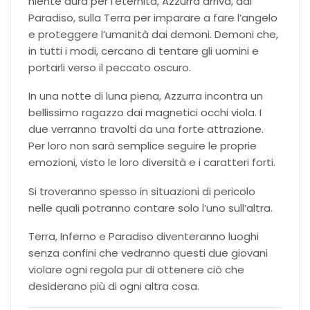
niente dura per l’eternità, Azzurra arriva, dal
Romance Regency
Paradiso, sulla Terra per imparare a fare l’angelo
e proteggere l’umanità dai demoni. Demoni che,
Royal romance
in tutti i modi, cercano di tentare gli uomini e
portarli verso il peccato oscuro.
Second-Chance romance
In una notte di luna piena, Azzurra incontra un
bellissimo ragazzo dai magnetici occhi viola. I
Sport romance
due verranno travolti da una forte attrazione.
Per loro non sarà semplice seguire le proprie
emozioni, visto le loro diversità e i caratteri forti.
Spy romance
Si troveranno spesso in situazioni di pericolo
Step romance
nelle quali potranno contare solo l’uno sull’altra.
Terra, Inferno e Paradiso diventeranno luoghi
Young Adult
senza confini che vedranno questi due giovani
violare ogni regola pur di ottenere ciò che
Fantasy
desiderano più di ogni altra cosa.