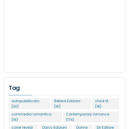
Tag
autopubblicato
Believe Edizioni
chick lit
(30)
(15)
(18)
commedia romantica
Contemporary romance
(16)
(174)
cover reveal
Darcy Edizioni
Donne
Dri Editore