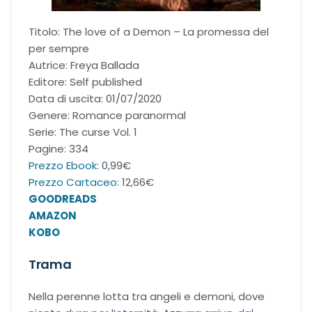
Office romance
Titolo: The love of a Demon – La promessa del
per sempre
Paranormal romance
Autrice: Freya Ballada
Editore: Self published
Police Romance
Data di uscita: 01/07/2020
Genere: Romance paranormal
Serie: The curse Vol. 1
QLGBT romance
Pagine: 334
Prezzo Ebook:
0,99€
Romance Contemporanei
Prezzo Cartaceo:
12,66€
GOODREADS
Romance Distopici
AMAZON
KOBO
Romance StoricI
Trama
Romance vittoriani
Nella perenne lotta tra angeli e demoni, dove