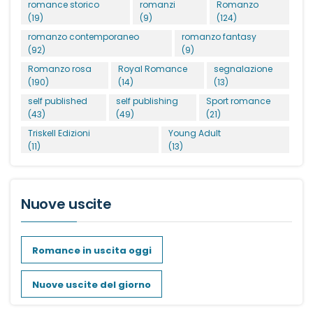
romance storico
romanzi
Romanzo
(19)
(9)
(124)
romanzo contemporaneo
romanzo fantasy
(92)
(9)
Romanzo rosa
Royal Romance
segnalazione
(190)
(14)
(13)
self published
self publishing
Sport romance
(43)
(49)
(21)
Triskell Edizioni
Young Adult
(11)
(13)
Nuove uscite
Romance in uscita oggi
Nuove uscite del giorno