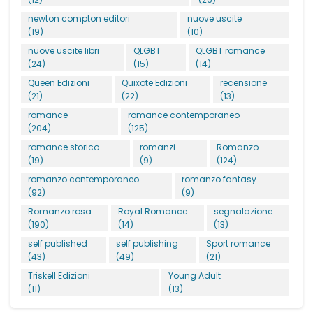
newton compton editori
nuove uscite
(19)
(10)
nuove uscite libri
QLGBT
QLGBT romance
(24)
(15)
(14)
Queen Edizioni
Quixote Edizioni
recensione
(21)
(22)
(13)
romance
romance contemporaneo
(204)
(125)
romance storico
romanzi
Romanzo
(19)
(9)
(124)
romanzo contemporaneo
romanzo fantasy
(92)
(9)
Romanzo rosa
Royal Romance
segnalazione
(190)
(14)
(13)
self published
self publishing
Sport romance
(43)
(49)
(21)
Triskell Edizioni
Young Adult
(11)
(13)