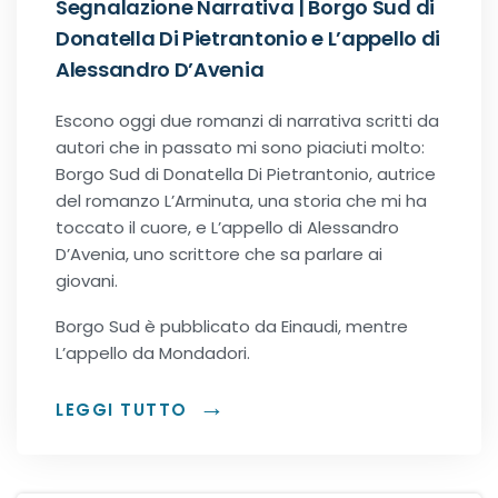
Segnalazione Narrativa | Borgo Sud di
Office romance
Donatella Di Pietrantonio e L’appello di
Alessandro D’Avenia
Paranormal romance
Escono oggi due romanzi di narrativa scritti da
autori che in passato mi sono piaciuti molto:
Police Romance
Borgo Sud di Donatella Di Pietrantonio, autrice
del romanzo L’Arminuta, una storia che mi ha
QLGBT romance
toccato il cuore, e L’appello di Alessandro
D’Avenia, uno scrittore che sa parlare ai
Romance Contemporanei
giovani.
Borgo Sud è pubblicato da Einaudi, mentre
Romance Distopici
L’appello da Mondadori.
Romance StoricI
LEGGI TUTTO
Romance vittoriani