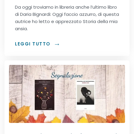
Da oggi troviamo in libreria anche l’ultimo libro
Dark romance
di Daria Bignardi: Oggi faccio azzurro, di questa
autrice ho letto e apprezzato Storia della mia
Erotic romance
ansia.
Forbidden Romance
LEGGI TUTTO
Mafia romance
Medical romance
MM romance
Music Romance
New adult