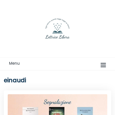
Ogni lettore, quando legge, legge se stesso
Menu
einaudi
Romance e Romanzi rosa