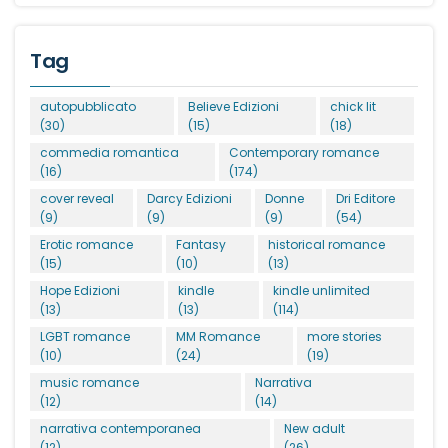
Tag
autopubblicato
Believe Edizioni
chick lit
(30)
(15)
(18)
commedia romantica
Contemporary romance
(16)
(174)
cover reveal
Darcy Edizioni
Donne
Dri Editore
(9)
(9)
(9)
(54)
Erotic romance
Fantasy
historical romance
(15)
(10)
(13)
Hope Edizioni
kindle
kindle unlimited
(13)
(13)
(114)
LGBT romance
MM Romance
more stories
(10)
(24)
(19)
music romance
Narrativa
(12)
(14)
narrativa contemporanea
New adult
(12)
(26)