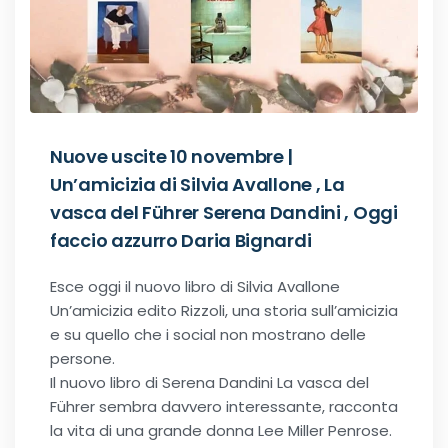
Recensioni Narrativa
Classici
Nuove uscite 10 novembre |
Un’amicizia di Silvia Avallone , La
Romance
vasca del Führer Serena Dandini , Oggi
faccio azzurro Daria Bignardi
Age-gap romance
Esce oggi il nuovo libro di Silvia Avallone
Un’amicizia edito Rizzoli, una storia sull’amicizia
Bikers romance
e su quello che i social non mostrano delle
persone.
Chick-Lit
Il nuovo libro di Serena Dandini La vasca del
Führer sembra davvero interessante, racconta
Contemporary Romance
la vita di una grande donna Lee Miller Penrose.