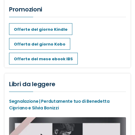
Romance Regency
Promozioni
Royal romance
Offerte del giorno Kindle
Second-Chance romance
Offerta del giorno Kobo
Sport romance
Offerte del mese ebook IBS
Spy romance
Libri da leggere
Step romance
Segnalazione | Perdutamente tuo di Benedetta
Young Adult
Cipriano e Silvia Bonizzi
Fantasy