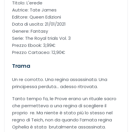
Titolo: L'erede
Office romance
Autrice: Tate James
Editore: Queen Edizioni
Paranormal romance
Data di uscita: 21/01/2021
Genere: Fantasy
Serie: The Royal trials Vol. 3
Police Romance
Prezzo Ebook: 3,99€
Prezzo Cartaceo: 12,90€
QLGBT romance
Trama
Romance Contemporanei
Un re corrotto. Una regina assassinata. Una
principessa perduta… adesso ritrovata.
Romance Distopici
Tanto tempo fa, le Prove erano un rituale sacro
Romance StoricI
che permetteva a una regina di scegliere il
proprio re. Ma niente è stato più lo stesso nel
regno di Teich, non da quando l’amata regina
Romance vittoriani
Ophelia è stata brutalmente assassinata.