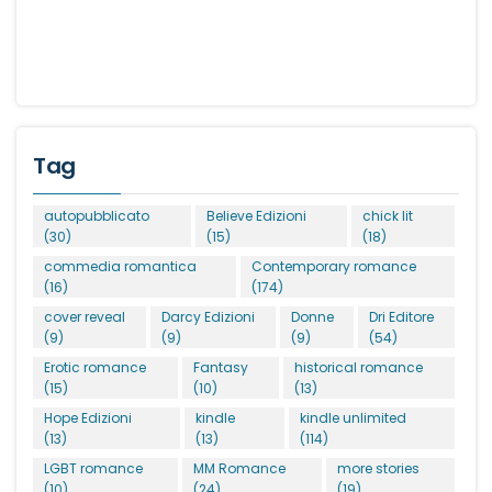
Tag
autopubblicato
Believe Edizioni
chick lit
(30)
(15)
(18)
commedia romantica
Contemporary romance
(16)
(174)
cover reveal
Darcy Edizioni
Donne
Dri Editore
(9)
(9)
(9)
(54)
Erotic romance
Fantasy
historical romance
(15)
(10)
(13)
Hope Edizioni
kindle
kindle unlimited
(13)
(13)
(114)
LGBT romance
MM Romance
more stories
(10)
(24)
(19)