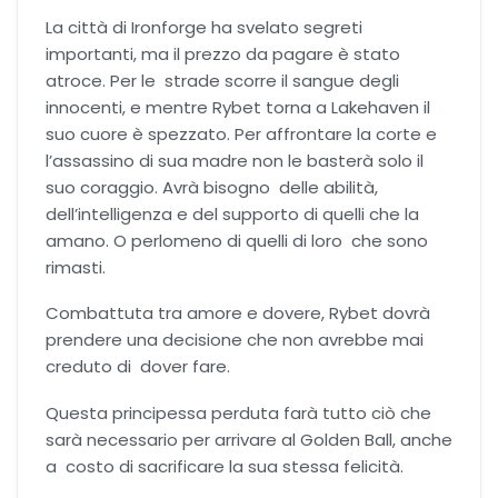
Romance Regency
La città di Ironforge ha svelato segreti
importanti, ma il prezzo da pagare è stato
atroce. Per le strade scorre il sangue degli
Royal romance
innocenti, e mentre Rybet torna a Lakehaven il
suo cuore è spezzato. Per affrontare la corte e
Second-Chance romance
l’assassino di sua madre non le basterà solo il
suo coraggio. Avrà bisogno delle abilità,
Sport romance
dell’intelligenza e del supporto di quelli che la
amano. O perlomeno di quelli di loro che sono
Spy romance
rimasti.
Combattuta tra amore e dovere, Rybet dovrà
Step romance
prendere una decisione che non avrebbe mai
creduto di dover fare.
Young Adult
Questa principessa perduta farà tutto ciò che
sarà necessario per arrivare al Golden Ball, anche
Fantasy
a costo di sacrificare la sua stessa felicità.