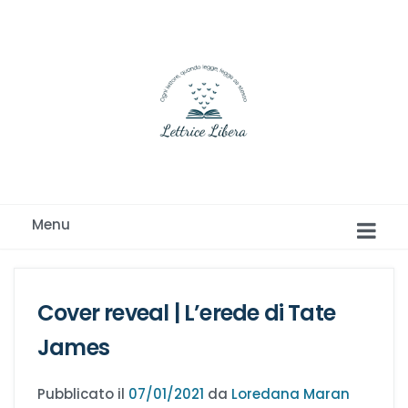
Ogni lettore, quando legge, legge se stesso
Menu
Cover reveal | L’erede di Tate
James
Romance e Romanzi rosa
Pubblicato il
07/01/2021
da
Loredana Maran