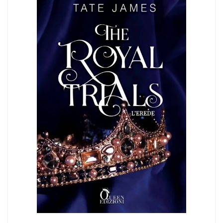
Dark romance
Erotic romance
Forbidden Romance
Mafia romance
Medical romance
MM romance
Music Romance
New adult