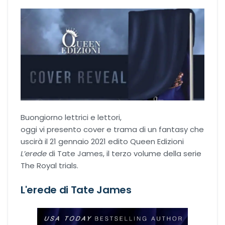
Recensioni Narrativa
Classici
Romance
Buongiorno lettrici e lettori,
oggi vi presento cover e trama di un fantasy che
Age-gap romance
uscirà il 21 gennaio 2021 edito Queen Edizioni
L’erede
di Tate James, il terzo volume della serie
Bikers romance
The Royal trials.
Chick-Lit
L'erede di Tate James
Contemporary Romance