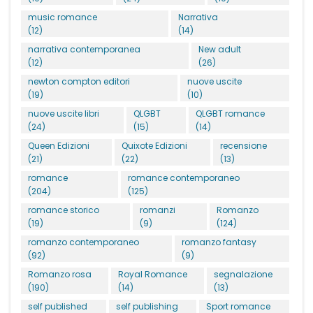
music romance
Narrativa
(12)
(14)
narrativa contemporanea
New adult
(12)
(26)
newton compton editori
nuove uscite
(19)
(10)
nuove uscite libri
QLGBT
QLGBT romance
(24)
(15)
(14)
Queen Edizioni
Quixote Edizioni
recensione
(21)
(22)
(13)
romance
romance contemporaneo
(204)
(125)
romance storico
romanzi
Romanzo
(19)
(9)
(124)
romanzo contemporaneo
romanzo fantasy
(92)
(9)
Romanzo rosa
Royal Romance
segnalazione
(190)
(14)
(13)
self published
self publishing
Sport romance