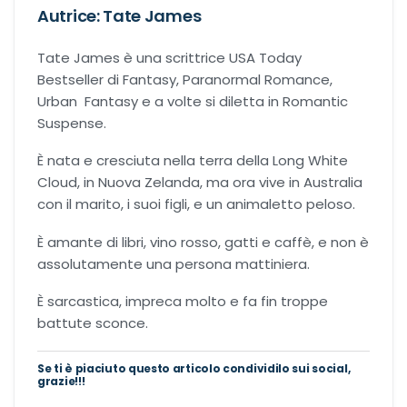
Urban Fantasy
Autrice: Tate James
Tate James è una scrittrice USA Today
Gialli
Bestseller di Fantasy, Paranormal Romance,
Urban Fantasy e a volte si diletta in Romantic
Narrativa
Suspense.
Narrativa contemporanea
È nata e cresciuta nella terra della Long White
Cloud, in Nuova Zelanda, ma ora vive in Australia
con il marito, i suoi figli, e un animaletto peloso.
Romanzi di formazione
È amante di libri, vino rosso, gatti e caffè, e non è
Thriller
assolutamente una persona mattiniera.
È sarcastica, impreca molto e fa fin troppe
battute sconce.
Se ti è piaciuto questo articolo condividilo sui social,
grazie!!!