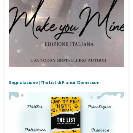
Urban Fantasy
Gialli
Narrativa
Narrativa contemporanea
Romanzi di formazione
Segnalazione | The List di Florian Dennisson
Thriller