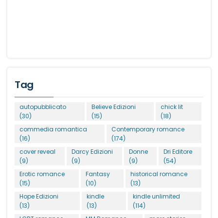
Tag
autopubblicato
Believe Edizioni
chick lit
(30)
(15)
(18)
commedia romantica
Contemporary romance
(16)
(174)
cover reveal
Darcy Edizioni
Donne
Dri Editore
(9)
(9)
(9)
(54)
Erotic romance
Fantasy
historical romance
(15)
(10)
(13)
Hope Edizioni
kindle
kindle unlimited
(13)
(13)
(114)