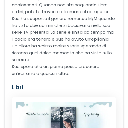
adolescenti. Quando non sta seguendo i loro
Recensioni Narrativa
ordini, potete trovarla a tramare al computer.
Sue ha scoperto il genere romance M/M quando
Classici
ha visto due uomini che si baciavano nella sua
serie TV preferita. La serie è finita da tempo ma
il bacio era tenero e Sue ha avuto un’epifania.
Da allora ha scritto molte storie sperando di
ricreare quel dolce momento che ha visto sullo
Romance
schermo.
Sue spera che un giorno possa procurare
un’epifania a qualcun altro.
Age-gap romance
Libri
Bikers romance
Chick-Lit
Contemporary Romance