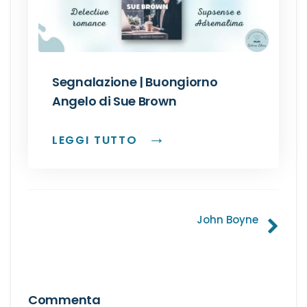
Dark romance
Erotic romance
Segnalazione | Buongiorno
Forbidden Romance
Angelo di Sue Brown
Mafia romance
LEGGI TUTTO
Medical romance
MM romance
Navigazione
John Boyne
articoli
Music Romance
New adult
Commenta