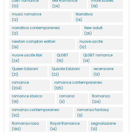
LGBT romance
MM Romance
more stories
(10)
(24)
(19)
music romance
Narrativa
(12)
(14)
narrativa contemporanea
New adult
(12)
(26)
newton compton editori
nuove uscite
(19)
(10)
nuove uscite libri
QLGBT
QLGBT romance
(24)
(15)
(14)
Queen Edizioni
Quixote Edizioni
recensione
(21)
(22)
(13)
romance
romance contemporaneo
(204)
(125)
romance storico
romanzi
Romanzo
(19)
(9)
(124)
romanzo contemporaneo
romanzo fantasy
(92)
(9)
Romanzo rosa
Royal Romance
segnalazione
(190)
(14)
(13)