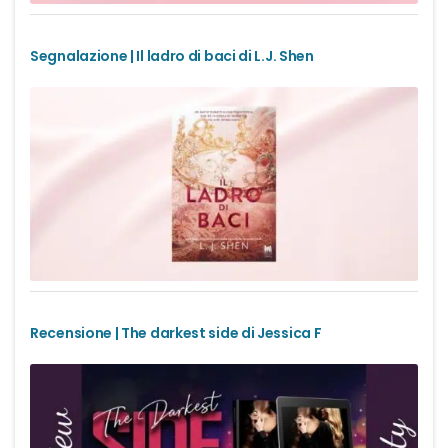
Romance Regency
Segnalazione | Il ladro di baci di L.J. Shen
Royal romance
Second-Chance romance
Sport romance
Spy romance
Step romance
Recensione | The darkest side di Jessica F
Young Adult
Fantasy