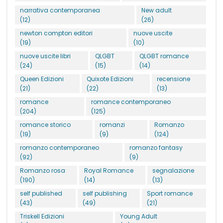
narrativa contemporanea
New adult
(12)
(26)
newton compton editori
nuove uscite
(19)
(10)
nuove uscite libri
QLGBT
QLGBT romance
(24)
(15)
(14)
Queen Edizioni
Quixote Edizioni
recensione
(21)
(22)
(13)
romance
romance contemporaneo
(204)
(125)
romance storico
romanzi
Romanzo
(19)
(9)
(124)
romanzo contemporaneo
romanzo fantasy
(92)
(9)
Romanzo rosa
Royal Romance
segnalazione
(190)
(14)
(13)
self published
self publishing
Sport romance
(43)
(49)
(21)
Triskell Edizioni
Young Adult