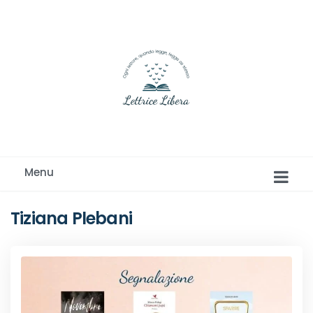
Ogni lettore, quando legge, legge se stesso
Menu
Tiziana Plebani
Romance e Romanzi rosa