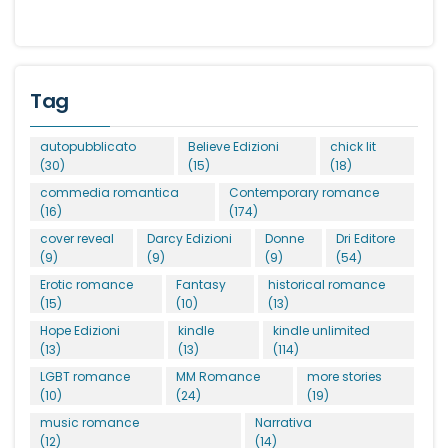
Tag
autopubblicato
Believe Edizioni
chick lit
(30)
(15)
(18)
commedia romantica
Contemporary romance
(16)
(174)
cover reveal
Darcy Edizioni
Donne
Dri Editore
(9)
(9)
(9)
(54)
Erotic romance
Fantasy
historical romance
(15)
(10)
(13)
Hope Edizioni
kindle
kindle unlimited
(13)
(13)
(114)
LGBT romance
MM Romance
more stories
(10)
(24)
(19)
music romance
Narrativa
(12)
(14)