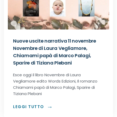
Recensioni Narrativa
Classici
Nuove uscite narrativa 11 novembre
Novembre di Laura Vegliamore,
Romance
Chiamami papà di Marco Palagi,
Sparire di Tiziana Plebani
Age-gap romance
Esce oggi il libro Novembre di Laura
Vegliamore edito Words Edizioni, Il romanzo
Bikers romance
Chiamami papà di Marco Palagi, Sparire di
Tiziana Plebani
Chick-Lit
LEGGI TUTTO
Contemporary Romance