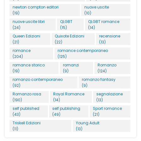
newton compton editori
nuove uscite
(19)
(10)
nuove uscite libri
QLGBT
QLGBT romance
(24)
(15)
(14)
Queen Edizioni
Quixote Edizioni
recensione
(21)
(22)
(13)
romance
romance contemporaneo
(204)
(125)
romance storico
romanzi
Romanzo
(19)
(9)
(124)
romanzo contemporaneo
romanzo fantasy
(92)
(9)
Romanzo rosa
Royal Romance
segnalazione
(190)
(14)
(13)
self published
self publishing
Sport romance
(43)
(49)
(21)
Triskell Edizioni
Young Adult
(11)
(13)