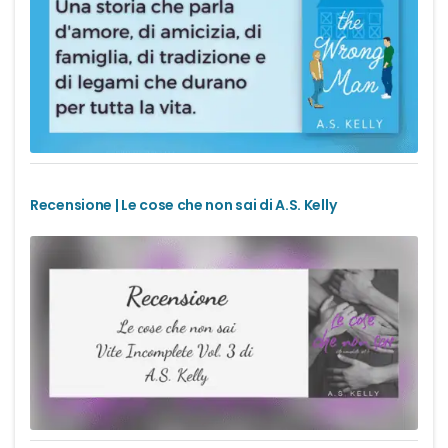
Office romance
Paranormal romance
Police Romance
QLGBT romance
Recensione | Le cose che non sai di A.S. Kelly
Romance Contemporanei
Romance Distopici
Romance StoricI
Romance vittoriani