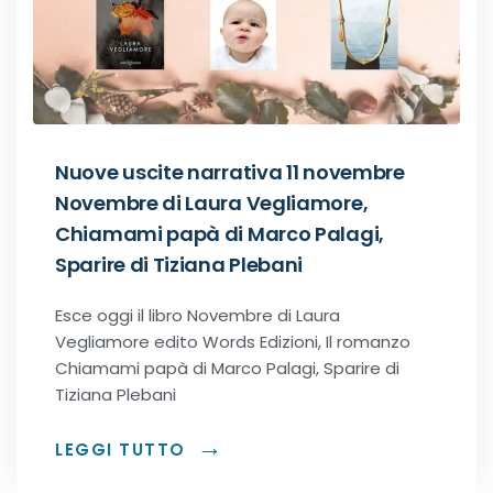
Recensioni Narrativa
Classici
Nuove uscite narrativa 11 novembre
Novembre di Laura Vegliamore,
Romance
Chiamami papà di Marco Palagi,
Sparire di Tiziana Plebani
Age-gap romance
Esce oggi il libro Novembre di Laura
Vegliamore edito Words Edizioni, Il romanzo
Bikers romance
Chiamami papà di Marco Palagi, Sparire di
Tiziana Plebani
Chick-Lit
LEGGI TUTTO
Contemporary Romance