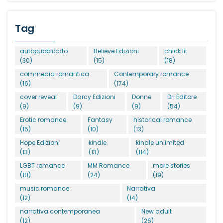
Tag
autopubblicato
Believe Edizioni
chick lit
(30)
(15)
(18)
commedia romantica
Contemporary romance
(16)
(174)
cover reveal
Darcy Edizioni
Donne
Dri Editore
(9)
(9)
(9)
(54)
Erotic romance
Fantasy
historical romance
(15)
(10)
(13)
Hope Edizioni
kindle
kindle unlimited
(13)
(13)
(114)
LGBT romance
MM Romance
more stories
(10)
(24)
(19)
music romance
Narrativa
(12)
(14)
narrativa contemporanea
New adult
(12)
(26)