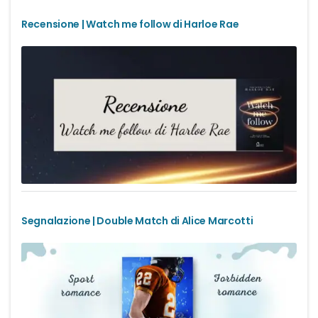
Romance Regency
Recensione | Watch me follow di Harloe Rae
Royal romance
Second-Chance romance
Sport romance
Spy romance
Step romance
Segnalazione | Double Match di Alice Marcotti
Young Adult
Fantasy