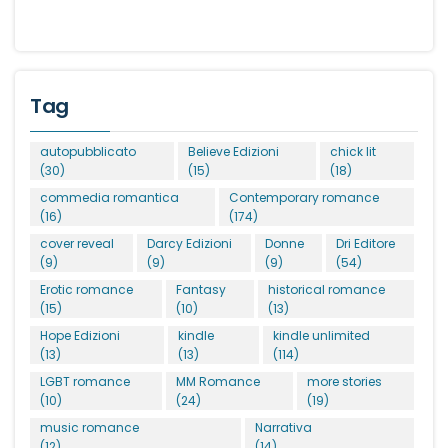
Tag
autopubblicato
Believe Edizioni
chick lit
(30)
(15)
(18)
commedia romantica
Contemporary romance
(16)
(174)
cover reveal
Darcy Edizioni
Donne
Dri Editore
(9)
(9)
(9)
(54)
Erotic romance
Fantasy
historical romance
(15)
(10)
(13)
Hope Edizioni
kindle
kindle unlimited
(13)
(13)
(114)
LGBT romance
MM Romance
more stories
(10)
(24)
(19)
music romance
Narrativa
(12)
(14)