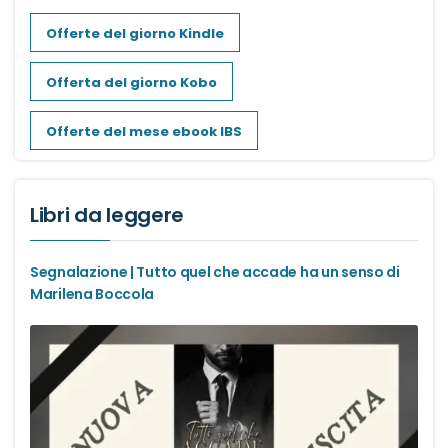
Dark romance
Offerte del giorno Kindle
Offerta del giorno Kobo
Erotic romance
Offerte del mese ebook IBS
Forbidden Romance
Mafia romance
Libri da leggere
Medical romance
Segnalazione | Tutto quel che accade ha un senso di
Marilena Boccola
MM romance
Music Romance
New adult