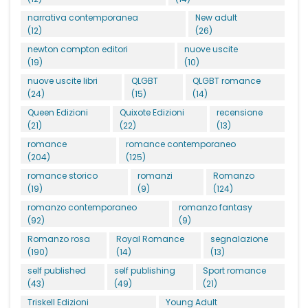
narrativa contemporanea
New adult
(12)
(26)
newton compton editori
nuove uscite
(19)
(10)
nuove uscite libri
QLGBT
QLGBT romance
(24)
(15)
(14)
Queen Edizioni
Quixote Edizioni
recensione
(21)
(22)
(13)
romance
romance contemporaneo
(204)
(125)
romance storico
romanzi
Romanzo
(19)
(9)
(124)
romanzo contemporaneo
romanzo fantasy
(92)
(9)
Romanzo rosa
Royal Romance
segnalazione
(190)
(14)
(13)
self published
self publishing
Sport romance
(43)
(49)
(21)
Triskell Edizioni
Young Adult