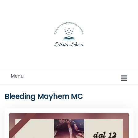
Ogni lettore, quando legge, legge se stesso
Menu
Bleeding Mayhem MC
Romance e Romanzi rosa