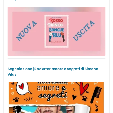
Romance Regency
Royal romance
Second-Chance romance
Sport romance
Spy romance
Segnalazione | Rockstar amore e segreti di Simona
Step romance
Vilas
Young Adult
Fantasy