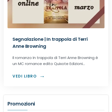
Recensioni Narrativa
Classici
Segnalazione | In trappola di Terri
Anne Browning
Romance
Il romanzo In trappola di Terri Anne Browning è
un MC romance edito Quixote Edizioni…
Age-gap romance
VEDI LIBRO
Bikers romance
Chick-Lit
Promozioni
Contemporary Romance