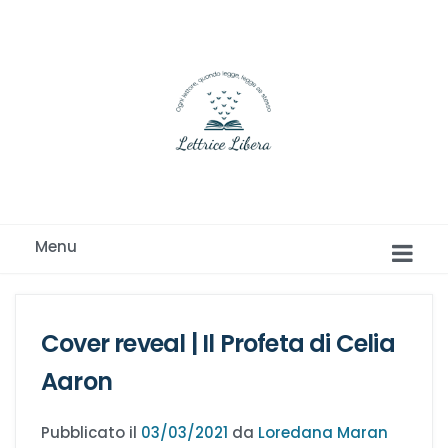
Ogni lettore, quando legge, legge se stesso
Menu
Cover reveal | Il Profeta di Celia
Aaron
Romance e Romanzi rosa
Pubblicato il
03/03/2021
da
Loredana Maran