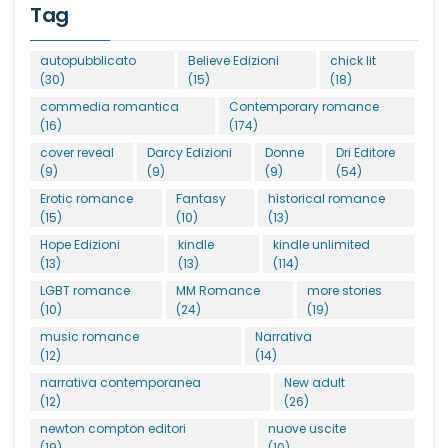
Tag
autopubblicato
Believe Edizioni
chick lit
(30)
(15)
(18)
commedia romantica
Contemporary romance
(16)
(174)
cover reveal
Darcy Edizioni
Donne
Dri Editore
(9)
(9)
(9)
(54)
Erotic romance
Fantasy
historical romance
(15)
(10)
(13)
Hope Edizioni
kindle
kindle unlimited
(13)
(13)
(114)
LGBT romance
MM Romance
more stories
(10)
(24)
(19)
music romance
Narrativa
(12)
(14)
narrativa contemporanea
New adult
(12)
(26)
newton compton editori
nuove uscite
(19)
(10)