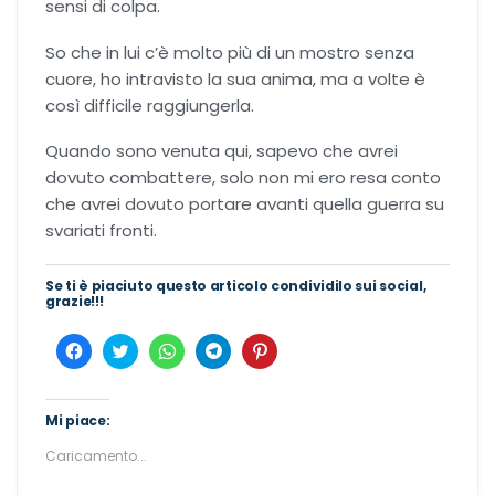
sensi di colpa.
Romance Regency
So che in lui c’è molto più di un mostro senza
cuore, ho intravisto la sua anima, ma a volte è
Royal romance
così difficile raggiungerla.
Second-Chance romance
Quando sono venuta qui, sapevo che avrei
dovuto combattere, solo non mi ero resa conto
Sport romance
che avrei dovuto portare avanti quella guerra su
svariati fronti.
Spy romance
Se ti è piaciuto questo articolo condividilo sui social,
grazie!!!
Step romance
Fai
Fai
Fai
Fai
Fai
clic
clic
clic
clic
clic
per
qui
per
per
qui
Young Adult
condividere
per
condividere
condividere
per
su
condividere
su
su
condividere
Facebook
su
WhatsApp
Telegram
su
Mi piace:
(Si
Twitter
(Si
(Si
Pinterest
Fantasy
apre
(Si
apre
apre
(Si
Caricamento...
in
apre
in
in
apre
una
in
una
una
in
nuova
una
nuova
nuova
una