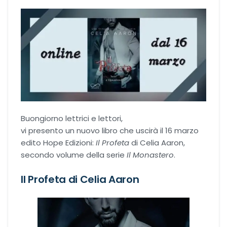
Recensioni Narrativa
Classici
Romance
Buongiorno lettrici e lettori,
vi presento un nuovo libro che uscirà il 16 marzo
Age-gap romance
edito Hope Edizioni:
Il Profeta
di Celia Aaron,
secondo volume della serie
Il Monastero
.
Bikers romance
Il Profeta di Celia Aaron
Chick-Lit
Contemporary Romance