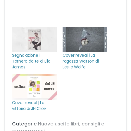
Urban Fantasy
finestra)
nuova
finestra)
finestra)
nuova
finestra)
finestra)
Gialli
Narrativa
Narrativa contemporanea
Segnalazione |
Cover reveal | La
Tornerò da te di Ella
ragazza Watson di
Romanzi di formazione
James
Leslie Wolfe
Thriller
Cover reveal | La
vittoria di JH Croix
Categorie
Nuove uscite libri, consigli e