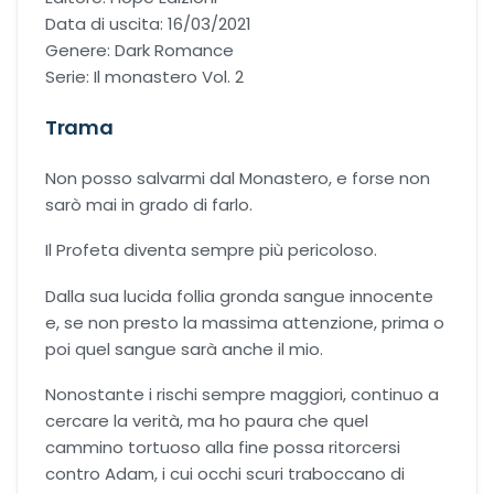
Data di uscita: 16/03/2021
Office romance
Genere: Dark Romance
Serie: Il monastero Vol. 2
Paranormal romance
Trama
Police Romance
Non posso salvarmi dal Monastero, e forse non
sarò mai in grado di farlo.
QLGBT romance
Il Profeta diventa sempre più pericoloso.
Romance Contemporanei
Dalla sua lucida follia gronda sangue innocente
e, se non presto la massima attenzione, prima o
Romance Distopici
poi quel sangue sarà anche il mio.
Romance StoricI
Nonostante i rischi sempre maggiori, continuo a
cercare la verità, ma ho paura che quel
cammino tortuoso alla fine possa ritorcersi
Romance vittoriani
contro Adam, i cui occhi scuri traboccano di