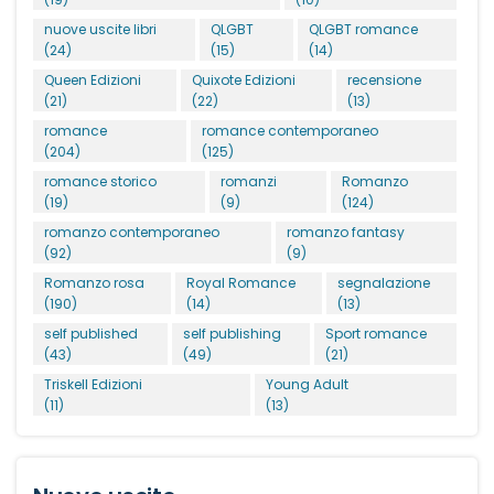
nuove uscite libri
QLGBT
QLGBT romance
(24)
(15)
(14)
Queen Edizioni
Quixote Edizioni
recensione
(21)
(22)
(13)
romance
romance contemporaneo
(204)
(125)
romance storico
romanzi
Romanzo
(19)
(9)
(124)
romanzo contemporaneo
romanzo fantasy
(92)
(9)
Romanzo rosa
Royal Romance
segnalazione
(190)
(14)
(13)
self published
self publishing
Sport romance
(43)
(49)
(21)
Triskell Edizioni
Young Adult
(11)
(13)