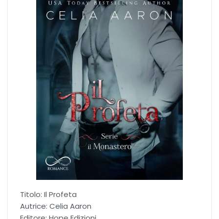
Dark romance
Erotic romance
Forbidden Romance
Mafia romance
Medical romance
MM romance
Music Romance
Titolo: Il Profeta
New adult
Autrice: Celia Aaron
Editore: Hope Edizioni