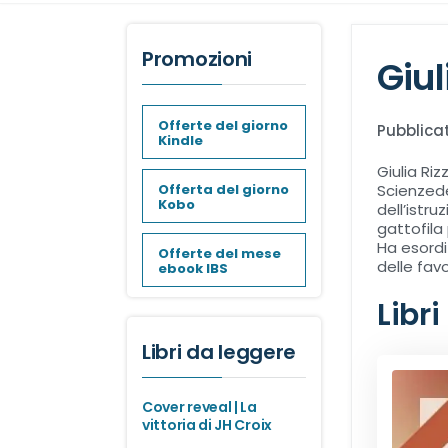
Promozioni
Giul
Offerte del giorno
Pubblicat
Kindle
Giulia Riz
Offerta del giorno
Scienzede
Kobo
dell’istru
gattofila
Ha esordi
Offerte del mese
delle fav
ebook IBS
Libri
Libri da leggere
Cover reveal | La
vittoria di JH Croix