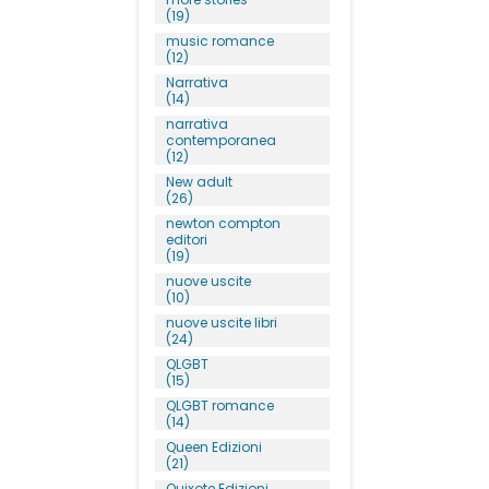
(19)
music romance
(12)
Narrativa
(14)
narrativa
contemporanea
(12)
New adult
(26)
newton compton
editori
(19)
nuove uscite
(10)
nuove uscite libri
(24)
QLGBT
(15)
QLGBT romance
(14)
Queen Edizioni
(21)
Quixote Edizioni