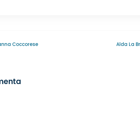
gazione
anna Coccorese
Alda La B
oli
enta