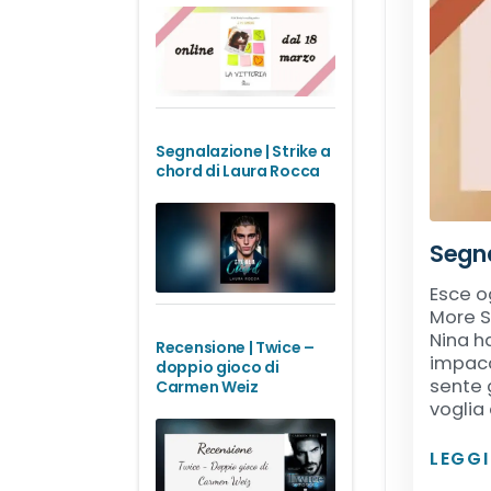
Segnalazione | Strike a
chord di Laura Rocca
Segna
Esce o
More S
Nina h
Recensione | Twice –
impacci
doppio gioco di
sente 
Carmen Weiz
voglia 
LEGG