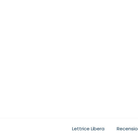
Ogni lettore, quando leg
Lettrice Libera
Recensio