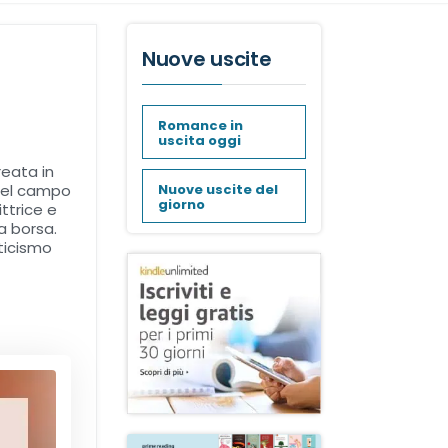
Nuove uscite
Romance in
uscita oggi
reata in
Nuove uscite del
 nel campo
giorno
ittrice e
a borsa.
ticismo