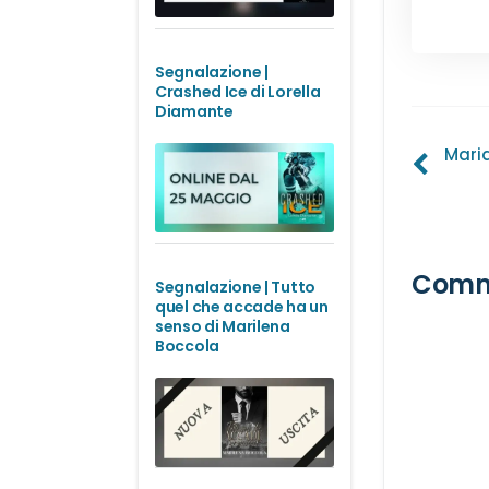
Segnalazione |
Crashed Ice di Lorella
Diamante
Navi
Mari
artic
Comm
Segnalazione | Tutto
quel che accade ha un
senso di Marilena
Boccola