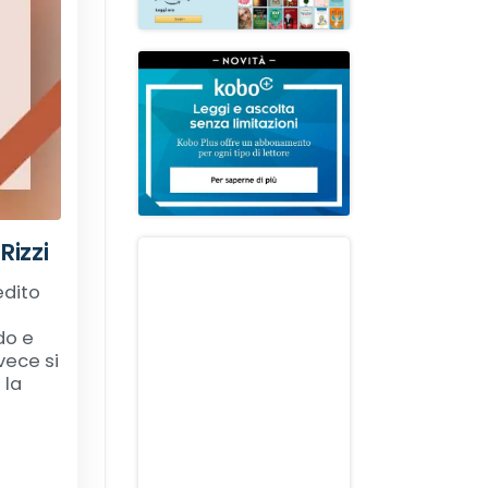
Rizzi
edito
do e
vece si
 la