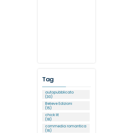
Tag
autopubblicato
(30)
Believe Edizioni
(15)
chick lit
(18)
commedia romantica
(16)