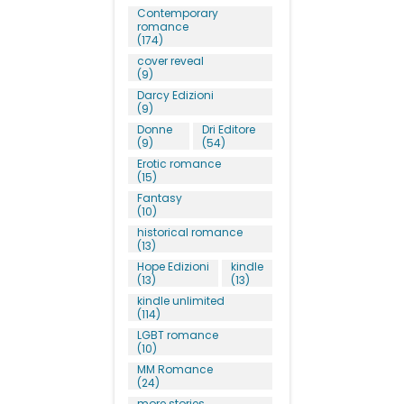
Contemporary
romance
(174)
cover reveal
(9)
Darcy Edizioni
(9)
Donne
Dri Editore
(9)
(54)
Erotic romance
(15)
Fantasy
(10)
historical romance
(13)
Hope Edizioni
kindle
(13)
(13)
kindle unlimited
(114)
LGBT romance
(10)
MM Romance
(24)
more stories