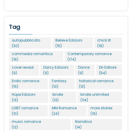
Tag
autopubblicato
Believe Edizioni
chick lit
(30)
(15)
(18)
commedia romantica
Contemporary romance
(16)
(174)
cover reveal
Darcy Edizioni
Donne
Dri Editore
(9)
(9)
(9)
(54)
Erotic romance
Fantasy
historical romance
(15)
(10)
(13)
Hope Edizioni
kindle
kindle unlimited
(13)
(13)
(114)
LGBT romance
MM Romance
more stories
(10)
(24)
(19)
music romance
Narrativa
(12)
(14)