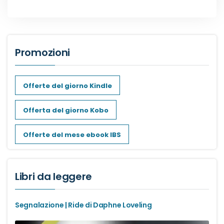
Dark romance
Erotic romance
Promozioni
Forbidden Romance
Offerte del giorno Kindle
Mafia romance
Offerta del giorno Kobo
Medical romance
Offerte del mese ebook IBS
MM romance
Libri da leggere
Music Romance
Segnalazione | Ride di Daphne Loveling
New adult