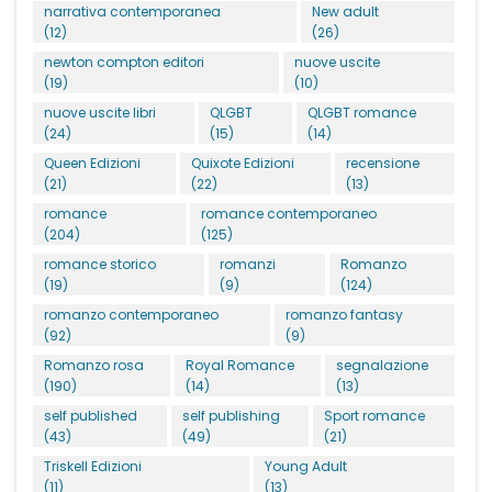
narrativa contemporanea
New adult
(12)
(26)
newton compton editori
nuove uscite
(19)
(10)
nuove uscite libri
QLGBT
QLGBT romance
(24)
(15)
(14)
Queen Edizioni
Quixote Edizioni
recensione
(21)
(22)
(13)
romance
romance contemporaneo
(204)
(125)
romance storico
romanzi
Romanzo
(19)
(9)
(124)
romanzo contemporaneo
romanzo fantasy
(92)
(9)
Romanzo rosa
Royal Romance
segnalazione
(190)
(14)
(13)
self published
self publishing
Sport romance
(43)
(49)
(21)
Triskell Edizioni
Young Adult
(11)
(13)