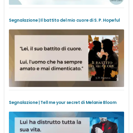
Romance Regency
Segnalazione | Il battito del mio cuore di S. P. Hopeful
Royal romance
Second-Chance romance
Sport romance
Spy romance
Step romance
Segnalazione | Tell me your secret di Melanie Bloom
Young Adult
Fantasy