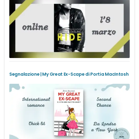
Office romance
Paranormal romance
Police Romance
QLGBT romance
Segnalazione | My Great Ex-Scape di Portia MacIntosh
Romance Contemporanei
Romance Distopici
Romance StoricI
Romance vittoriani