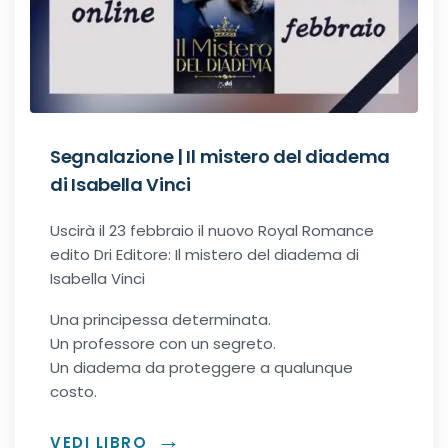
Recensioni Narrativa
Classici
Segnalazione | Il mistero del diadema
di Isabella Vinci
Romance
Uscirà il 23 febbraio il nuovo Royal Romance
edito Dri Editore: Il mistero del diadema di
Age-gap romance
Isabella Vinci
Bikers romance
Una principessa determinata.
Un professore con un segreto.
Un diadema da proteggere a qualunque
Chick-Lit
costo.
Contemporary Romance
VEDI LIBRO