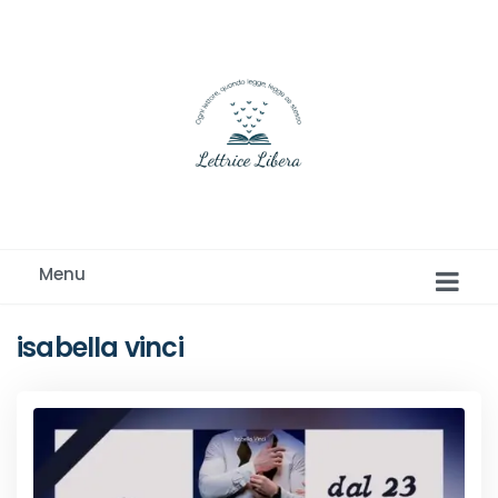
Ogni lettore, quando legge, legge se stesso
Menu
isabella vinci
Romance e Romanzi rosa