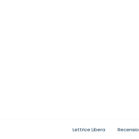
Ogni lettore, quando leg
Lettrice Libera
Recensio