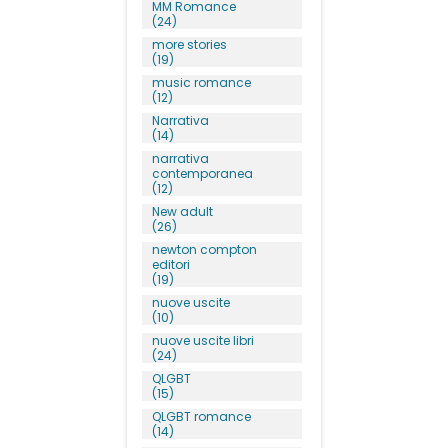
MM Romance
(24)
more stories
(19)
music romance
(12)
Narrativa
(14)
narrativa
contemporanea
(12)
New adult
(26)
newton compton
editori
(19)
nuove uscite
(10)
nuove uscite libri
(24)
QLGBT
(15)
QLGBT romance
(14)