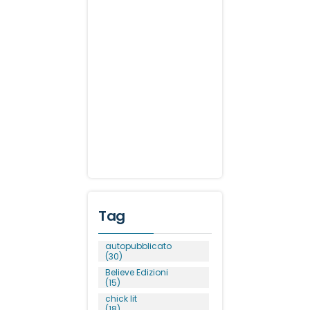
Tag
autopubblicato
(30)
Believe Edizioni
(15)
chick lit
(18)