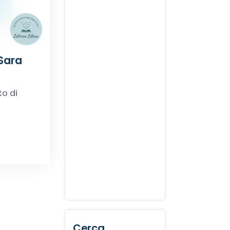
 Sara
to di
Cerca