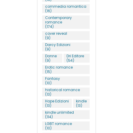
commedia romantica
(16)
Contemporary
romance
(174)
cover reveal
(9)
Darcy Edizioni
(9)
Donne
Dri Editore
(9)
(54)
Erotic romance
(15)
Fantasy
(10)
historical romance
(13)
Hope Edizioni
kindle
(13)
(13)
kindle unlimited
(114)
LGBT romance
(10)