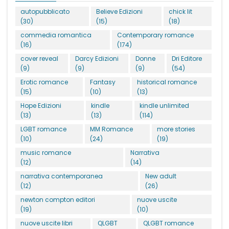
autopubblicato
Believe Edizioni
chick lit
(30)
(15)
(18)
commedia romantica
Contemporary romance
(16)
(174)
cover reveal
Darcy Edizioni
Donne
Dri Editore
(9)
(9)
(9)
(54)
Erotic romance
Fantasy
historical romance
(15)
(10)
(13)
Hope Edizioni
kindle
kindle unlimited
(13)
(13)
(114)
LGBT romance
MM Romance
more stories
(10)
(24)
(19)
music romance
Narrativa
(12)
(14)
narrativa contemporanea
New adult
(12)
(26)
newton compton editori
nuove uscite
(19)
(10)
nuove uscite libri
QLGBT
QLGBT romance