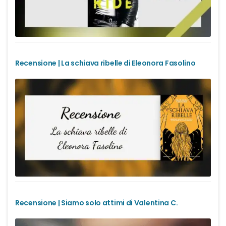
Office romance
Paranormal romance
Recensione | La schiava ribelle di Eleonora Fasolino
Police Romance
QLGBT romance
Romance Contemporanei
Romance Distopici
Romance StoricI
Recensione | Siamo solo attimi di Valentina C.
Romance vittoriani