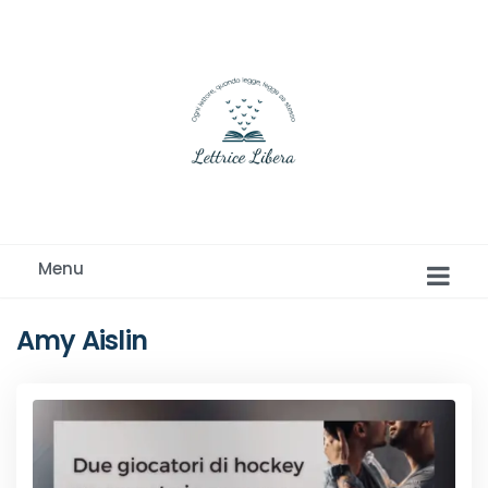
Ogni lettore, quando legge, legge se stesso
Menu
Amy Aislin
Romance e Romanzi rosa