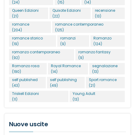
(24)
(15)
(14)
Queen Edizioni
Quixote Edizioni
recensione
(21)
(22)
(13)
romance
romance contemporaneo
(204)
(125)
romance storico
romanzi
Romanzo
(19)
(9)
(124)
romanzo contemporaneo
romanzo fantasy
(92)
(9)
Romanzo rosa
Royal Romance
segnalazione
(190)
(14)
(13)
self published
self publishing
Sport romance
(43)
(49)
(21)
Triskell Edizioni
Young Adult
(11)
(13)
Nuove uscite