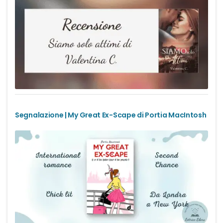
Romance Regency
Royal romance
Second-Chance romance
Sport romance
Segnalazione | My Great Ex-Scape di Portia MacIntosh
Spy romance
Step romance
Young Adult
Fantasy