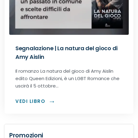
Recensioni Narrativa
Classici
Segnalazione | La natura del gioco di
Amy Aislin
Romance
Il romanzo La natura del gioco di Amy Aislin
edito Queen Edizioni, è un LGBT Romance che
Age-gap romance
uscirà il 5 ottobre…
Bikers romance
VEDI LIBRO
Chick-Lit
Contemporary Romance
Promozioni