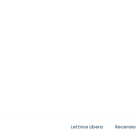
Ogni lettore, quando leg
Lettrice Libera
Recensio