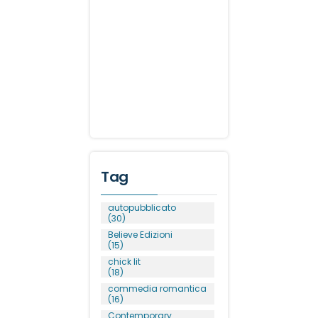
Tag
autopubblicato
(30)
Believe Edizioni
(15)
chick lit
(18)
commedia romantica
(16)
Contemporary