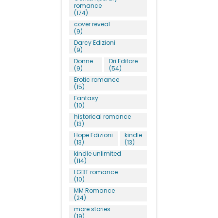
romance
(174)
cover reveal
(9)
Darcy Edizioni
(9)
Donne
Dri Editore
(9)
(54)
Erotic romance
(15)
Fantasy
(10)
historical romance
(13)
Hope Edizioni
kindle
(13)
(13)
kindle unlimited
(114)
LGBT romance
(10)
MM Romance
(24)
more stories
(19)