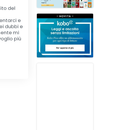
ito del
entarci e
ei dubbi e
 mente mi
oglio più