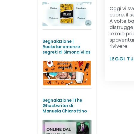
Oggi vi sv
cuore, il
A volte b
distrugge
le mie pau
spaventan
Segnalazione |
rivivere.
Rockstar amore e
segreti di Simona Vilas
LEGGI T
Segnalazione | The
Ghostwriter di
Manuela Chiarottino