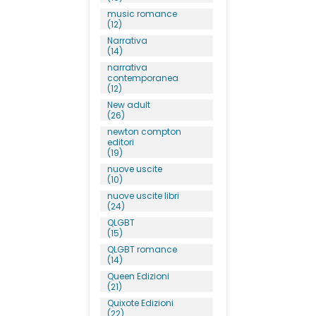
music romance
(12)
Narrativa
(14)
narrativa
contemporanea
(12)
New adult
(26)
newton compton
editori
(19)
nuove uscite
(10)
nuove uscite libri
(24)
QLGBT
(15)
QLGBT romance
(14)
Queen Edizioni
(21)
Quixote Edizioni
(22)