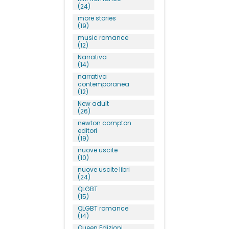
(24)
more stories
(19)
music romance
(12)
Narrativa
(14)
narrativa
contemporanea
(12)
New adult
(26)
newton compton
editori
(19)
nuove uscite
(10)
nuove uscite libri
(24)
QLGBT
(15)
QLGBT romance
(14)
Queen Edizioni