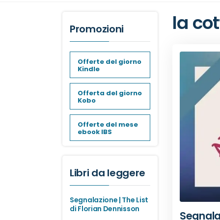
la co
Promozioni
Offerte del giorno
Kindle
Offerta del giorno
Kobo
Offerte del mese
ebook IBS
Libri da leggere
Segnalazione | The List
di Florian Dennisson
Segnalaz