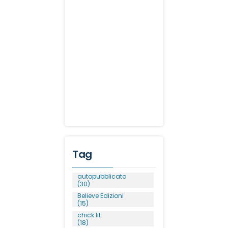
Tag
autopubblicato
(30)
Believe Edizioni
(15)
chick lit
(18)