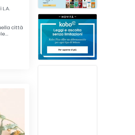
 L.A.
ella città
ele…