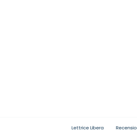
Ogni lettore, quando leg
Lettrice Libera
Recensio