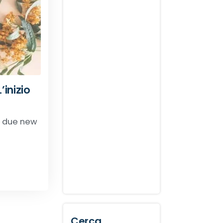
’inizio
no due new
Cerca