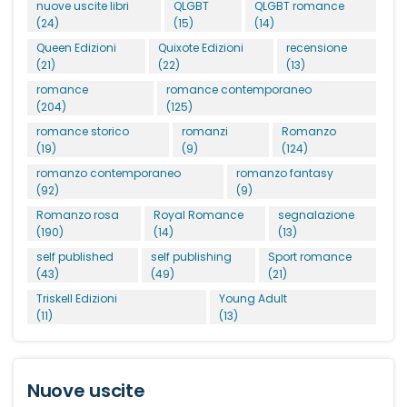
nuove uscite libri
QLGBT
QLGBT romance
(24)
(15)
(14)
Queen Edizioni
Quixote Edizioni
recensione
(21)
(22)
(13)
romance
romance contemporaneo
(204)
(125)
romance storico
romanzi
Romanzo
(19)
(9)
(124)
romanzo contemporaneo
romanzo fantasy
(92)
(9)
Romanzo rosa
Royal Romance
segnalazione
(190)
(14)
(13)
self published
self publishing
Sport romance
(43)
(49)
(21)
Triskell Edizioni
Young Adult
(11)
(13)
Nuove uscite