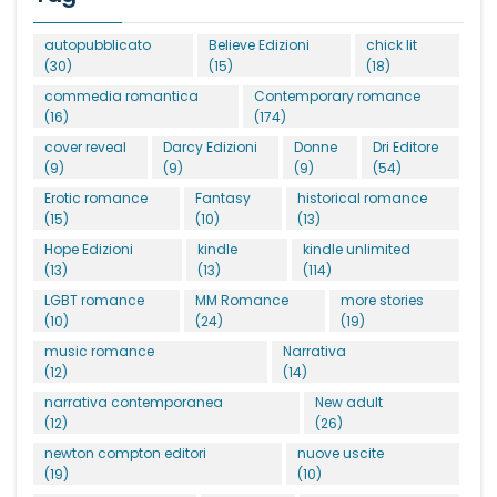
autopubblicato
Believe Edizioni
chick lit
(30)
(15)
(18)
commedia romantica
Contemporary romance
(16)
(174)
cover reveal
Darcy Edizioni
Donne
Dri Editore
(9)
(9)
(9)
(54)
Erotic romance
Fantasy
historical romance
(15)
(10)
(13)
Hope Edizioni
kindle
kindle unlimited
(13)
(13)
(114)
LGBT romance
MM Romance
more stories
(10)
(24)
(19)
music romance
Narrativa
(12)
(14)
narrativa contemporanea
New adult
(12)
(26)
newton compton editori
nuove uscite
(19)
(10)