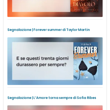
Office romance
Paranormal romance
Segnalazione | Forever summer di Taylor Martin
Police Romance
QLGBT romance
Romance Contemporanei
Romance Distopici
Romance StoricI
Segnalazione | L’Amore torna sempre di Sofia Ribes
Romance vittoriani