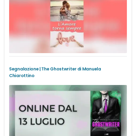
Romance Regency
Royal romance
Second-Chance romance
Sport romance
Segnalazione | The Ghostwriter di Manuela
Spy romance
Chiarottino
Step romance
Young Adult
Fantasy