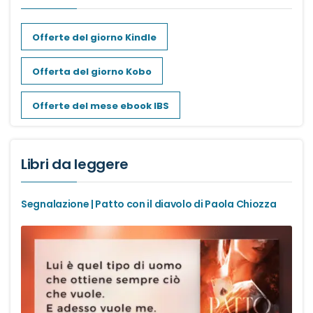
Dark romance
Offerte del giorno Kindle
Erotic romance
Offerta del giorno Kobo
Forbidden Romance
Offerte del mese ebook IBS
Mafia romance
Libri da leggere
Medical romance
Segnalazione | Patto con il diavolo di Paola Chiozza
MM romance
Music Romance
New adult